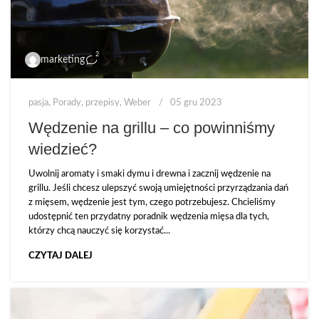
2
marketing
pasja
,
Porady
,
przepisy
,
Weber
05 gru 2023
Wędzenie na grillu – co powinniśmy
wiedzieć?
Uwolnij aromaty i smaki dymu i drewna i zacznij wędzenie na
grillu. Jeśli chcesz ulepszyć swoją umiejętności przyrządzania dań
z mięsem, wędzenie jest tym, czego potrzebujesz. Chcieliśmy
udostępnić ten przydatny poradnik wędzenia mięsa dla tych,
którzy chcą nauczyć się korzystać...
CZYTAJ DALEJ