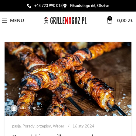
+48 723 990 018
Piłsudskiego 66, Olsztyn
0
MENU
0,00
ZŁ
0
marketing
pasja
,
Porady
,
przepisy
,
Weber
16 sty 2024