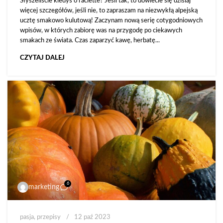
Słyszeliście kiedyś o raclette? Jeśli tak, to dowiecie się dzisiaj
więcej szczegółów, jeśli nie, to zapraszam na niezwykłą alpejską
ucztę smakowo kulutową! Zaczynam nową serię cotygodniowych
wpisów, w których zabiorę was na przygodę po ciekawych
smakach ze świata. Czas zaparzyć kawę, herbatę...
CZYTAJ DALEJ
6
marketing
pasja
,
przepisy
12 paź 2023