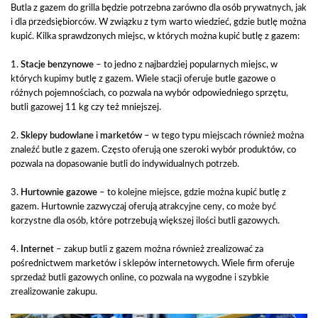
Butla z gazem do grilla będzie potrzebna zarówno dla osób prywatnych, jak
i dla przedsiębiorców. W związku z tym warto wiedzieć, gdzie butlę można
kupić. Kilka sprawdzonych miejsc, w których można kupić butlę z gazem:
1.
Stacje benzynowe
– to jedno z najbardziej popularnych miejsc, w
których kupimy butlę z gazem. Wiele stacji oferuje butle gazowe o
różnych pojemnościach, co pozwala na wybór odpowiedniego sprzętu,
butli gazowej 11 kg czy też mniejszej.
2.
Sklepy budowlane i marketów
– w tego typu miejscach również można
znaleźć butle z gazem. Często oferują one szeroki wybór produktów, co
pozwala na dopasowanie butli do indywidualnych potrzeb.
3.
Hurtownie gazowe
– to kolejne miejsce, gdzie można kupić butlę z
gazem. Hurtownie zazwyczaj oferują atrakcyjne ceny, co może być
korzystne dla osób, które potrzebują większej ilości butli gazowych.
4.
Internet
– zakup butli z gazem można również zrealizować za
pośrednictwem marketów i sklepów internetowych. Wiele firm oferuje
sprzedaż butli gazowych online, co pozwala na wygodne i szybkie
zrealizowanie zakupu.