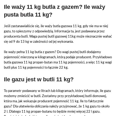
Ile waży 11 kg butla z gazem? Ile waży
pusta butla 11 kg?
Jeśli zastanawialiście się, ile waży butla gazowa 11 kg, gdy nie ma w niej
gazu, to spieszymy z odpowiedzią. Informacja ta, jest podawana przez
producenta butli. Waga pustej butli gazowej 11kg może nieznacznie wahać
się od 9 do 13 kg w zależności od jej wykonania.
Ile waży pełna 11 kg butla z gazem? Do wagi pustej butli dodajemy
pojemność mierzoną w kilogramach, którą podaje producent. Przykładowo
butla gazowa 11 kg propan-butan ma 11 kg pojemności, a więc 11 kg wagi
butli plus 11 kg pojemności to łącznie 22 kg.
Ile gazu jest w butli 11 kg?
To parametr podawany w litrach lub kilogramach, który informuje, ile gazu
możemy zmieścić w butli. Zostańmy przy przykładowej butli domowej,
która ma, jak wskazuje producent pojemność 11 kg. Ile to faktycznie
gazu? Dla ułatwienia obliczania należy przyjmować, że 1 kg gazu to około
2 l. Dlatego 11 kg propan-butanu to będzie mniej więcej 22 l gazu.