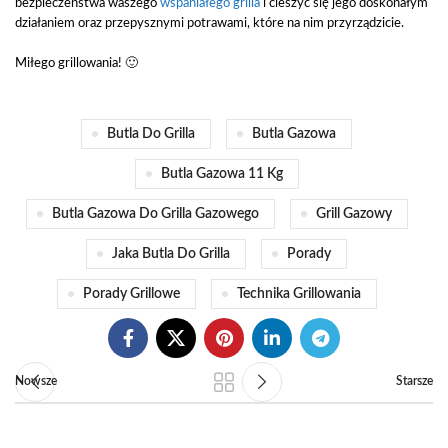
bezpieczeństwa waszego
wspaniałego grilla
i cieszyć się jego doskonałym
działaniem oraz przepysznymi potrawami, które na nim przyrządzicie.
Miłego grillowania! 🙂
Butla Do Grilla
Butla Gazowa
Butla Gazowa 11 Kg
Butla Gazowa Do Grilla Gazowego
Grill Gazowy
Jaka Butla Do Grilla
Porady
Porady Grillowe
Technika Grillowania
Nowsze
Starsze