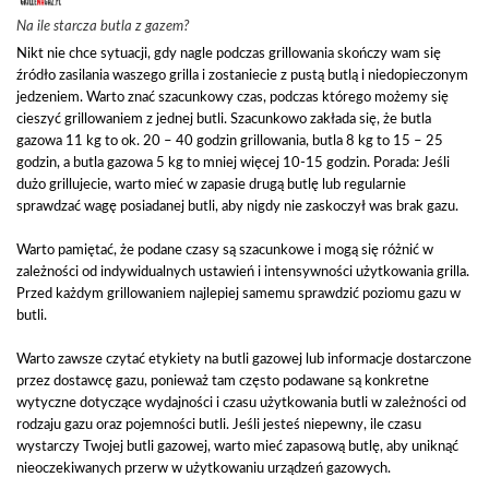
Na ile starcza butla z gazem?
Nikt nie chce sytuacji, gdy nagle podczas grillowania skończy wam się
źródło zasilania waszego grilla i zostaniecie z pustą butlą i niedopieczonym
jedzeniem. Warto znać szacunkowy czas, podczas którego możemy się
cieszyć grillowaniem z jednej butli. Szacunkowo zakłada się, że butla
gazowa 11 kg to ok. 20 – 40 godzin grillowania, butla 8 kg to 15 – 25
godzin, a butla gazowa 5 kg to mniej więcej 10-15 godzin. Porada: Jeśli
dużo grillujecie, warto mieć w zapasie drugą butlę lub regularnie
sprawdzać wagę posiadanej butli, aby nigdy nie zaskoczył was brak gazu.
Warto pamiętać, że podane czasy są szacunkowe i mogą się różnić w
zależności od indywidualnych ustawień i intensywności użytkowania grilla.
Przed każdym grillowaniem najlepiej samemu sprawdzić poziomu gazu w
butli.
Warto zawsze czytać etykiety na butli gazowej lub informacje dostarczone
przez dostawcę gazu, ponieważ tam często podawane są konkretne
wytyczne dotyczące wydajności i czasu użytkowania butli w zależności od
rodzaju gazu oraz pojemności butli. Jeśli jesteś niepewny, ile czasu
wystarczy Twojej butli gazowej, warto mieć zapasową butlę, aby uniknąć
nieoczekiwanych przerw w użytkowaniu urządzeń gazowych.