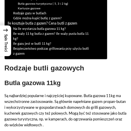
Butla gazowa turystyczna ( 5, 3 i 2 kg)
Kartusze gazowe
Rodzaje gazu w butlach
Gdzie można kupić butlę z gazem?
Ile kosztuje butla z gazem? Cena butli z gazem
Na ile wystarcza butla gazowa 11 kg?
→
Ile waży 11 kg butla z gazem? Ile waży pusta butla 11
Spis Treści
kg?
Ile gazu jest w butli 11 kg?
Bezpieczeństwo podczas grillowania przy użyciu butli
z gazem
Rodzaje butli gazowych
Butla gazowa 11kg
Są najbardziej popularne i najczęściej kupowane. Butla gazowa 11kg ma
wszechstronne zastosowanie. Są głównie napełniane gazem propan-butan
i wykorzystywane w gospodarstwach domowych do grilli gazowych,
kuchenek gazowych czy też polowych. Mogą być też stosowane jako butla
gazowa turystyczna, np. w kamperach, do ogrzewania pomieszczeń oraz
do wózków widłowych .