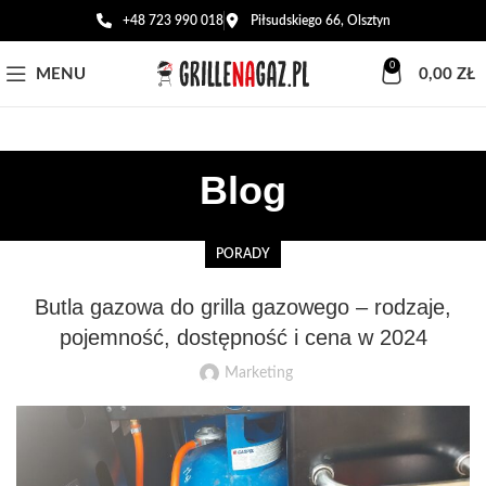
+48 723 990 018
Piłsudskiego 66, Olsztyn
0
MENU
0,00
ZŁ
Blog
PORADY
Butla gazowa do grilla gazowego – rodzaje,
pojemność, dostępność i cena w 2024
Marketing