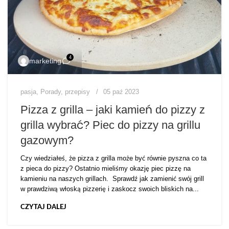
4
marketing
pasja
,
Porady
,
przepisy
05 paź 2023
Pizza z grilla – jaki kamień do pizzy z
grilla wybrać? Piec do pizzy na grillu
gazowym?
Czy wiedziałeś, że pizza z grilla może być równie pyszna co ta
z pieca do pizzy? Ostatnio mieliśmy okazję piec pizzę na
kamieniu na naszych grillach. Sprawdź jak zamienić swój grill
w prawdziwą włoską pizzerię i zaskocz swoich bliskich na...
CZYTAJ DALEJ