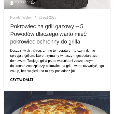
1
marketing
Porady
,
Weber
31 paź 2023
Pokrowiec na grill gazowy – 5
Powodów dlaczego warto mieć
pokrowiec ochronny do grilla
Deszcz, wiatr , śnieg, zimne temperatury - te czynniki nie
sprzyjają grillom, które trzymamy w naszym gospodarstwie
domowym. Twojego grilla przed warunkami zewnętrznymi
doskonale zabezpieczy pokrowiec na grill - warto rozważyć jego
zakup, bez względu na to czy posiadasz już...
CZYTAJ DALEJ