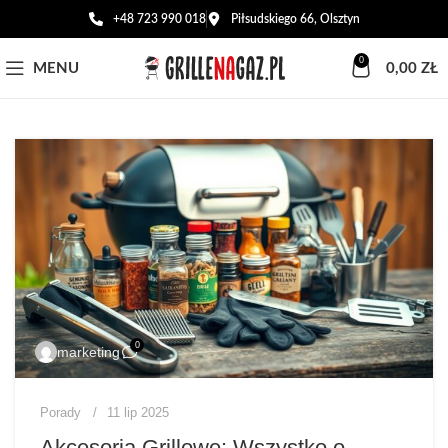
+48 723 990 018
Piłsudskiego 66, Olsztyn
0
MENU
0,00
ZŁ
0
marketing
Porady
11 lip 2025
Akcesoria Grillowe: Wszystko o