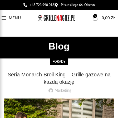
+48 723 990 018
Piłsudskiego 66, Olsztyn
0
MENU
0,00
ZŁ
Blog
PORADY
Seria Monarch Broil King – Grille gazowe na
każdą okazję
Marketing