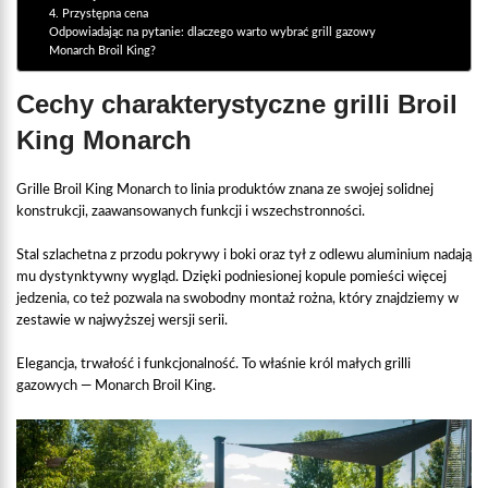
4. Przystępna cena
Odpowiadając na pytanie: dlaczego warto wybrać grill gazowy
Monarch Broil King?
Cechy charakterystyczne grilli Broil
King Monarch
Grille Broil King Monarch to linia produktów znana ze swojej solidnej
konstrukcji, zaawansowanych funkcji i wszechstronności.
Stal szlachetna z przodu pokrywy i boki oraz tył z odlewu aluminium nadają
mu dystynktywny wygląd. Dzięki podniesionej kopule pomieści więcej
jedzenia, co też pozwala na swobodny montaż rożna, który znajdziemy w
zestawie w najwyższej wersji serii.
Elegancja, trwałość i funkcjonalność. To właśnie król małych grilli
gazowych — Monarch Broil King.