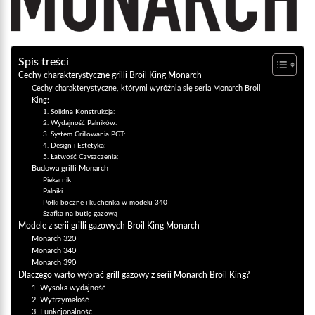
Spis treści
Cechy charakterystyczne grilli Broil King Monarch
Cechy charakterystyczne, którymi wyróżnia się seria Monarch Broil
King:
1. Solidna Konstrukcja:
2. Wydajność Palników:
3. System Grillowania PGT:
4. Design i Estetyka:
5. Łatwość Czyszczenia:
Budowa grilli Monarch
Piekarnik
Palniki
Półki boczne i kuchenka w modelu 340
Szafka na butlę gazową
Modele z serii grilli gazowych Broil King Monarch
Monarch 320
Monarch 340
Monarch 390
Dlaczego warto wybrać grill gazowy z serii Monarch Broil King?
1. Wysoka wydajność
2. Wytrzymałość
3. Funkcjonalność