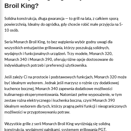
Broil King?
Solidna konstrukcja, długa gwarancja — to grill na lata, z całkiem sporą
powierzchnią. Idealny do ogródka, gdy chcecie robić małe przyjęcia na 5-
10 osób.
Seria Monarch Broil King, to bez wątpienia wybór godny uwagi dla
wszystkich entuzjastów grillowania, którzy poszukują solidnych,
wydajnych i funkcjonalnych urządzeń. Trzy modele, Monarch 320,
Monarch 340 i Monarch 390, oferują różne opcje dostosowane do
indywidualnych potrzeb i preferencji użytkownika.
Jeśli zależy Ci na prostocie i podstawowych funkcjach, Monarch 320 może
być idealnym wyborem. Jednak jeśli marzysz o rożnie czy dodatkowej
kuchence bocznej, Monarch 340 zapewnia dodatkowe możliwości
kulinarnego eksperymentowania. Natomiast pełne wyposażenie, w tym
zestaw rożna elektrycznego i kuchenka boczna, czyni Monarch 390
idealnym wyborem dla tych, którzy pragną pełni funkcji i nieograniczonych
możliwości w przygotowywaniu potraw.
Wszystkie grille z serii Monarch Broil King wyróżniają się solidną
konstrukcją, wydajnymi palnikami, systemem grillowania PGT,