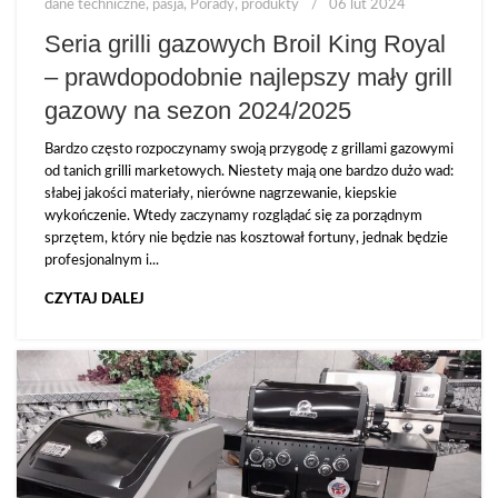
dane techniczne
,
pasja
,
Porady
,
produkty
06 lut 2024
Seria grilli gazowych Broil King Royal
– prawdopodobnie najlepszy mały grill
gazowy na sezon 2024/2025
Bardzo często rozpoczynamy swoją przygodę z grillami gazowymi
od tanich grilli marketowych. Niestety mają one bardzo dużo wad:
słabej jakości materiały, nierówne nagrzewanie, kiepskie
wykończenie. Wtedy zaczynamy rozglądać się za porządnym
sprzętem, który nie będzie nas kosztował fortuny, jednak będzie
profesjonalnym i...
CZYTAJ DALEJ