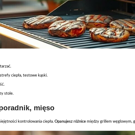
tarzać.
 strefy ciepła, testowe kąski.
ść.
y stole.
 poradnik, mięso
iejętności kontrolowania ciepła.
Opanujesz różnice
między grillem węglowym, g