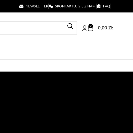
NEWSLETTER
SKONTAKTUJ SIĘ Z NAMI
FAQ
0
0,00
ZŁ