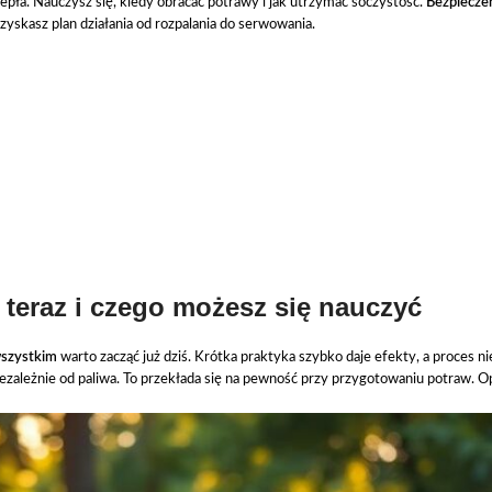
epła. Nauczysz się, kiedy obracać potrawy i jak utrzymać soczystość.
Bezpieczeń
yskasz plan działania od rozpalania do serwowania.
 teraz i czego możesz się nauczyć
wszystkim
warto zacząć już dziś. Krótka praktyka szybko daje efekty, a proces n
iezależnie od paliwa. To przekłada się na pewność przy przygotowaniu potraw. O