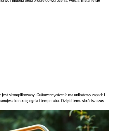
stwo i higiena
będą proste do wdrożenia, więc grill stanie się
ie jest skomplikowany.
Grillowane jedzenie
ma unikatowy zapach i
panujesz kontrolę ognia i temperatur. Dzięki temu skrócisz
czas