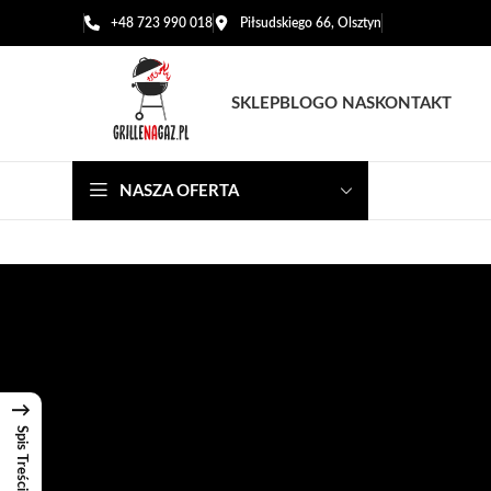
+48 723 990 018
Piłsudskiego 66, Olsztyn
SKLEP
BLOG
O NAS
KONTAKT
NASZA OFERTA
→
Spis Treści