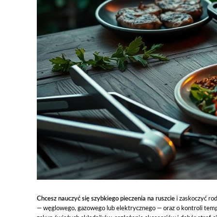
Chcesz nauczyć się szybkiego pieczenia na ruszcie
i zaskoczyć ro
— węglowego, gazowego lub elektrycznego — oraz o kontroli temp