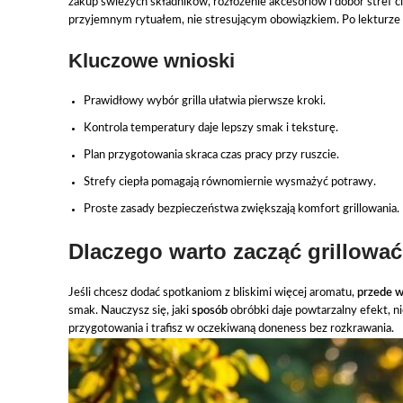
zakup świeżych składników, rozłożenie akcesoriów i dobór stref ci
przyjemnym rytuałem, nie stresującym obowiązkiem. Po lekturze z
Kluczowe wnioski
Prawidłowy wybór grilla ułatwia pierwsze kroki.
Kontrola temperatury daje lepszy smak i teksturę.
Plan przygotowania skraca czas pracy przy ruszcie.
Strefy ciepła pomagają równomiernie wysmażyć potrawy.
Proste zasady bezpieczeństwa zwiększają komfort grillowania.
Dlaczego warto zacząć grillować
Jeśli chcesz dodać spotkaniom z bliskimi więcej aromatu,
przede 
smak. Nauczysz się, jaki
sposób
obróbki daje powtarzalny efekt, n
przygotowania i trafisz w oczekiwaną doneness bez rozkrawania.