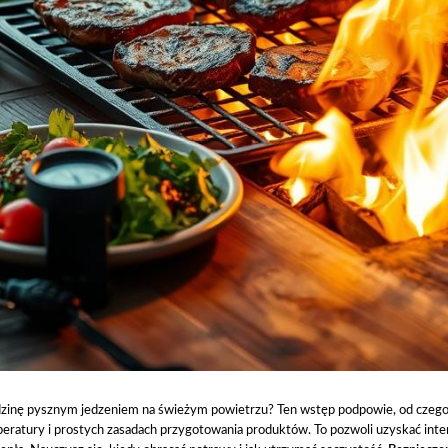
dzinę pysznym jedzeniem na świeżym powietrzu? Ten wstęp podpowie, od czego z
eratury i prostych zasadach przygotowania produktów. To pozwoli uzyskać in