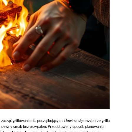
acząć grillowanie dla początkujących.
Dowiesz się
o wyborze grilla
tensywny smak bez przypaleń. Przedstawimy sposób planowania: