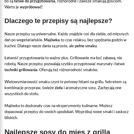
bo są
łatwe do przygotowania
, różnorodne i zawsze smakują gościom.
Warto je
wypróbować
!
Dlaczego te przepisy są najlepsze?
Nasze przepisy są uniwersalne. Każdy znajdzie coś dla siebie, od mięsnych
dań po wegetariańskie.
Majówka
to czas relaksu, bez spędzania godzin w
kuchni. Dlatego nasze dania są proste, ale
pełne smaku
.
Łatwość przygotowania to ważny plus. Grillowanie ma być zabawą, nie
robotą. Nasze przepisy pozwalają szybko przygotować marynaty i łatwe
techniki grillowania
. Oferują też różnorodność smaków.
Wielowymiarowość smaku czyni
te potrawy
hitami na grillu. Sekretem są
kombinacje przypraw, świeże
zioła
i aromatyczne sosy. Zachęcają one
wszystkich do stołu.
Majówka to doskonały czas na eksperymenty kulinarne. Możesz
dopasować przepisy do swoich upodobań. Wypróbuj nowe smaki i zaskocz
bliskich.
Najlepsze sosy do mięs z grilla