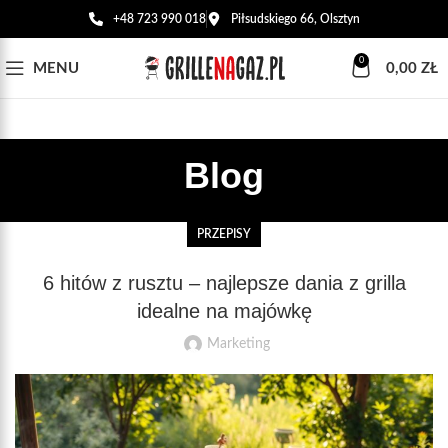
+48 723 990 018
Piłsudskiego 66, Olsztyn
0
MENU
0,00
ZŁ
Blog
PRZEPISY
6 hitów z rusztu – najlepsze dania z grilla
idealne na majówkę
Marketing