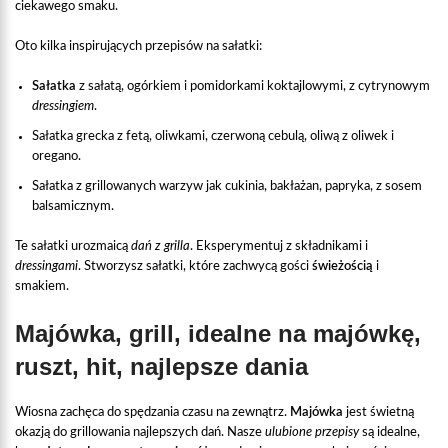
ciekawego smaku.
Oto kilka inspirujących przepisów na sałatki:
Sałatka
z sałatą, ogórkiem i pomidorkami koktajlowymi, z cytrynowym
dressingiem
.
Sałatka grecka z fetą, oliwkami, czerwoną cebulą, oliwą z oliwek i
oregano.
Sałatka z grillowanych warzyw jak cukinia, bakłażan, papryka, z sosem
balsamicznym.
Te sałatki urozmaicą
dań z grilla
. Eksperymentuj z składnikami i
dressingami
. Stworzysz sałatki, które zachwycą gości
świeżością
i
smakiem.
Majówka, grill, idealne na majówkę,
ruszt, hit, najlepsze dania
Wiosna zachęca do spędzania czasu na zewnątrz.
Majówka
jest świetną
okazją do grillowania najlepszych dań. Nasze
ulubione przepisy
są idealne,