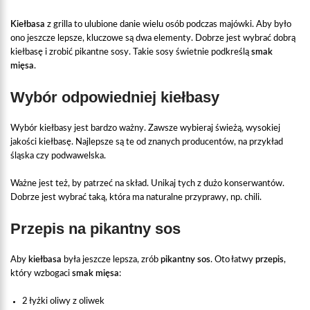
Kiełbasa
z grilla to ulubione danie wielu osób podczas majówki. Aby było
ono jeszcze lepsze, kluczowe są dwa elementy. Dobrze jest wybrać dobrą
kiełbasę i zrobić pikantne sosy. Takie sosy świetnie podkreślą
smak
mięsa
.
Wybór odpowiedniej kiełbasy
Wybór kiełbasy jest bardzo ważny. Zawsze wybieraj świeżą, wysokiej
jakości kiełbasę. Najlepsze są te od znanych producentów, na przykład
śląska czy podwawelska.
Ważne jest też, by patrzeć na skład. Unikaj tych z dużo konserwantów.
Dobrze jest wybrać taką, która ma naturalne przyprawy, np. chili.
Przepis na pikantny sos
Aby
kiełbasa
była jeszcze lepsza, zrób
pikantny
sos
. Oto łatwy
przepis
,
który wzbogaci
smak mięsa
:
2 łyżki oliwy z oliwek