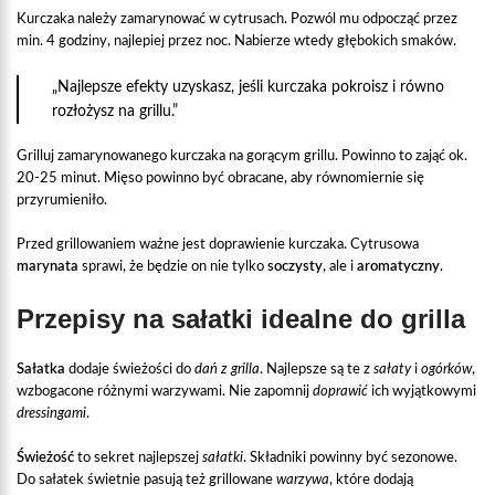
Kurczaka należy zamarynować w cytrusach. Pozwól mu odpocząć przez
min. 4 godziny, najlepiej przez noc. Nabierze wtedy głębokich smaków.
„Najlepsze efekty uzyskasz, jeśli kurczaka pokroisz i równo
rozłożysz na grillu.”
Grilluj zamarynowanego kurczaka na gorącym grillu. Powinno to zająć ok.
20-25 minut. Mięso powinno być obracane, aby równomiernie się
przyrumieniło.
Przed grillowaniem ważne jest doprawienie kurczaka. Cytrusowa
marynata
sprawi, że będzie on nie tylko
soczysty
, ale i
aromatyczny
.
Przepisy na sałatki idealne do grilla
Sałatka
dodaje świeżości do
dań z grilla
. Najlepsze są te z
sałaty
i
ogórków
,
wzbogacone różnymi warzywami. Nie zapomnij
doprawić
ich wyjątkowymi
dressingami
.
Świeżość
to sekret najlepszej
sałatki
. Składniki powinny być sezonowe.
Do sałatek świetnie pasują też grillowane
warzywa
, które dodają