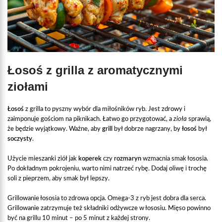
Łosoś z grilla z aromatycznymi
ziołami
Łosoś
z grilla to pyszny wybór dla miłośników ryb. Jest zdrowy i
zaimponuje gościom na piknikach. Łatwo go przygotować, a
zioła
sprawią,
że będzie wyjątkowy. Ważne, aby
grill
był dobrze nagrzany, by
łosoś
był
soczysty
.
Użycie mieszanki ziół jak
koperek
czy
rozmaryn
wzmacnia smak łososia.
Po dokładnym pokrojeniu, warto nimi natrzeć rybę. Dodaj oliwę i trochę
soli z pieprzem, aby smak był lepszy.
Grillowanie łososia to zdrowa opcja. Omega-3 z ryb jest dobra dla serca.
Grillowanie zatrzymuje też składniki odżywcze w łososiu. Mięso powinno
być na grillu 10 minut – po 5 minut z każdej strony.