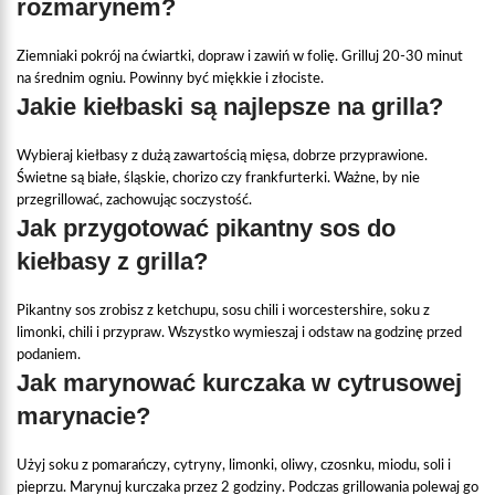
rozmarynem?
Ziemniaki pokrój na ćwiartki, dopraw i zawiń w folię. Grilluj 20-30 minut
na średnim ogniu. Powinny być miękkie i złociste.
Jakie kiełbaski są najlepsze na grilla?
Wybieraj kiełbasy z dużą zawartością mięsa, dobrze przyprawione.
Świetne są białe, śląskie, chorizo czy frankfurterki. Ważne, by nie
przegrillować, zachowując soczystość.
Jak przygotować pikantny sos do
kiełbasy z grilla?
Pikantny sos zrobisz z ketchupu, sosu chili i worcestershire, soku z
limonki, chili i przypraw. Wszystko wymieszaj i odstaw na godzinę przed
podaniem.
Jak marynować kurczaka w cytrusowej
marynacie?
Użyj soku z pomarańczy, cytryny, limonki, oliwy, czosnku, miodu, soli i
pieprzu. Marynuj kurczaka przez 2 godziny. Podczas grillowania polewaj go