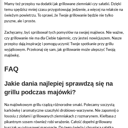
Mamy też przepisy na dodatki jak grillowane ziemniaki czy sałatki. Dzięki
temu spędzisz mniej czasu przygotowując jedzenie, a więcej na relaksie na
świeżym powietrzu. To sprawi, że Twoje grillowanie będzie nie tylko
pyszne, ale i proste.
Zachęcamy, byś spróbował tych pomysłów na swojej majówce. Nie ważne,
czy grillowanie nie ma dla Ciebie tajemnic, czy jesteś nowicjuszem. Nasze
przepisy dają inspirację i pomogą uczynić Twoje spotkanie przy grillu
wyjątkowym. Przekonaj się sam, jak grillowanie może ulepszyć Twoją
majówkę.
FAQ
Jakie dania najlepiej sprawdzą się na
grillu podczas majówki?
Na majówkowym grillu rządzą różnorodne smaki. Polecamy soczystą
karkówkę i aromatyczne szaszłyki drobiowo-warzywne. Nie zapomnij o
łososiu z ziołami i grillowanych ziemniakach z rozmarynem. Kiełbasa z
pikantnym sosem również robi wrażenie. Całość dopełni grillowany
kurczak w cytrusowej marynacie. Do tego świeża i chrupiąca sałatka.