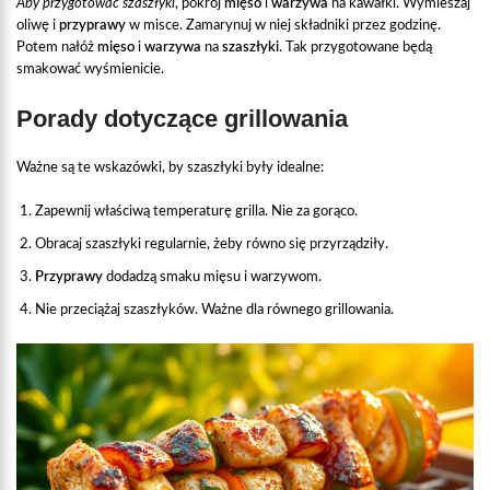
Aby przygotować szaszłyki
, pokrój
mięso
i
warzywa
na kawałki. Wymieszaj
oliwę i
przyprawy
w misce. Zamarynuj w niej składniki przez godzinę.
Potem nałóż
mięso
i
warzywa
na
szaszłyki
. Tak przygotowane będą
smakować wyśmienicie.
Porady dotyczące grillowania
Ważne są te wskazówki, by szaszłyki były idealne:
Zapewnij właściwą temperaturę grilla. Nie za gorąco.
Obracaj szaszłyki regularnie, żeby równo się przyrządziły.
Przyprawy
dodadzą smaku mięsu i warzywom.
Nie przeciążaj szaszłyków. Ważne dla równego grillowania.