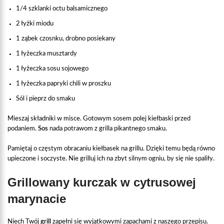
1/4 szklanki octu balsamicznego
2 łyżki miodu
1 ząbek czosnku, drobno posiekany
1 łyżeczka musztardy
1 łyżeczka sosu sojowego
1 łyżeczka papryki chili w proszku
Sól i pieprz do smaku
Mieszaj składniki w misce. Gotowym sosem polej kiełbaski przed
podaniem.
Sos
nada potrawom z grilla pikantnego smaku.
Pamiętaj o częstym obracaniu kiełbasek na grillu. Dzięki temu będą równo
upieczone i soczyste. Nie grilluj ich na zbyt silnym ogniu, by się nie spaliły.
Grillowany kurczak w cytrusowej
marynacie
Niech Twój
grill
zapełni się wyjątkowymi zapachami z naszego przepisu.