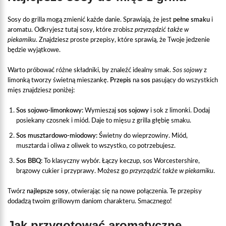
Sosy do grilla mogą zmienić każde danie. Sprawiają, że jest
pełne smaku
i
aromatu. Odkryjesz tutaj sosy, które zrobisz
przyrządzić także w
piekarniku
. Znajdziesz proste przepisy, które sprawią, że Twoje jedzenie
będzie wyjątkowe.
Warto próbować różne składniki, by znaleźć idealny smak.
Sos sojowy
z
limonką tworzy świetną mieszankę.
Przepis
na
sos
pasujący do wszystkich
mięs znajdziesz poniżej:
Sos sojowo-limonkowy:
Wymieszaj
sos sojowy
i sok z limonki. Dodaj
posiekany czosnek i miód. Daje to mięsu z grilla głębię smaku.
Sos musztardowo-miodowy:
Świetny do wieprzowiny. Miód,
musztarda i oliwa z oliwek to wszystko, co potrzebujesz.
Sos BBQ:
To klasyczny wybór. Łączy keczup, sos Worcestershire,
brązowy cukier i przyprawy. Możesz go
przyrządzić także w piekarniku
.
Twórz
najlepsze sosy
, otwierając się na nowe połączenia. Te przepisy
dodadzą twoim grillowym daniom charakteru. Smacznego!
Jak przygotować aromatyczne