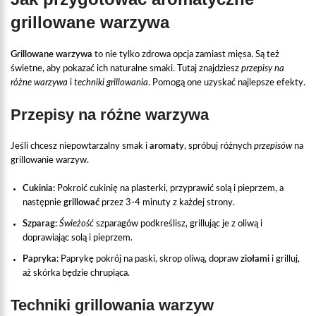
grillowane warzywa
Grillowane warzywa
to nie tylko zdrowa opcja zamiast mięsa. Są też
świetne, aby pokazać ich naturalne smaki. Tutaj znajdziesz
przepisy na
różne warzywa
i
techniki grillowania
. Pomogą one uzyskać najlepsze efekty.
Przepisy na różne warzywa
Jeśli chcesz niepowtarzalny smak i
aromaty
, spróbuj różnych
przepisów
na
grillowanie warzyw.
Cukinia:
Pokroić cukinię na plasterki, przyprawić solą i pieprzem, a
następnie
grillować
przez 3-4 minuty z każdej strony.
Szparag:
Świeżość
szparagów podkreślisz, grillując je z oliwą i
doprawiając solą i pieprzem.
Papryka:
Paprykę pokrój na paski, skrop oliwą, dopraw
ziołami
i grilluj,
aż skórka będzie chrupiąca.
Techniki grillowania warzyw