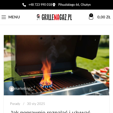
+48 723 990 018
Piłsudskiego 66, Olsztyn
0
MENU
0,00
ZŁ
0
marketing
Porady
30 sty 2025
Jak poprawnie rozpalać i używać