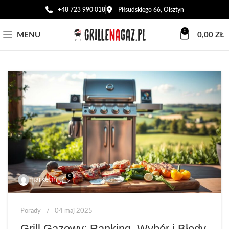
+48 723 990 018
Piłsudskiego 66, Olsztyn
0
MENU
0,00
ZŁ
0
marketing
Porady
04 maj 2025
Grill Gazowy: Ranking, Wybór i Błędy