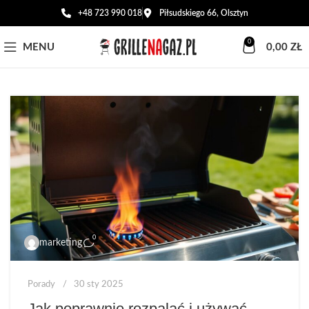
+48 723 990 018
Piłsudskiego 66, Olsztyn
0
MENU
0,00
ZŁ
0
marketing
Porady
30 sty 2025
Jak poprawnie rozpalać i używać