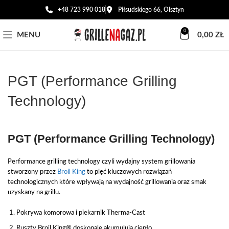
+48 723 990 018
Piłsudskiego 66, Olsztyn
0
MENU
0,00
ZŁ
PGT (Performance Grilling
Technology)
PGT (Performance Grilling Technology)
Performance grilling technology czyli wydajny system grillowania
stworzony przez
Broil King
to pięć kluczowych rozwiązań
technologicznych które wpływają na wydajność grillowania oraz smak
uzyskany na grillu.
Pokrywa komorowa i piekarnik Therma-Cast
Ruszty Broil King® doskonale akumulują ciepło