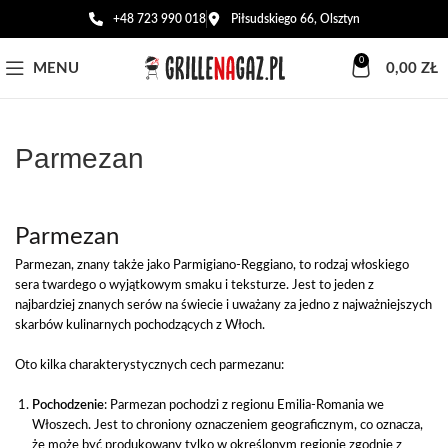
+48 723 990 018
Piłsudskiego 66, Olsztyn
0
MENU
0,00
ZŁ
Parmezan
Parmezan
Parmezan, znany także jako Parmigiano-Reggiano, to rodzaj włoskiego
sera twardego o wyjątkowym smaku i teksturze. Jest to jeden z
najbardziej znanych serów na świecie i uważany za jedno z najważniejszych
skarbów kulinarnych pochodzących z Włoch.
Oto kilka charakterystycznych cech parmezanu:
Pochodzenie
: Parmezan pochodzi z regionu Emilia-Romania we
Włoszech. Jest to chroniony oznaczeniem geograficznym, co oznacza,
że ​​może być produkowany tylko w określonym regionie zgodnie z