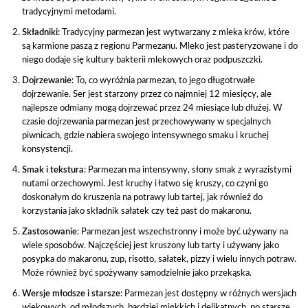
tradycyjnymi metodami.
Składniki
: Tradycyjny parmezan jest wytwarzany z mleka krów, które
są karmione paszą z regionu Parmezanu. Mleko jest pasteryzowane i do
niego dodaje się kultury bakterii mlekowych oraz podpuszczki.
Dojrzewanie
: To, co wyróżnia parmezan, to jego długotrwałe
dojrzewanie. Ser jest starzony przez co najmniej 12 miesięcy, ale
najlepsze odmiany mogą dojrzewać przez 24 miesiące lub dłużej. W
czasie dojrzewania parmezan jest przechowywany w specjalnych
piwnicach, gdzie nabiera swojego intensywnego smaku i kruchej
konsystencji.
Smak i tekstura
: Parmezan ma intensywny, słony smak z wyrazistymi
nutami orzechowymi. Jest kruchy i łatwo się kruszy, co czyni go
doskonałym do kruszenia na potrawy lub tartej, jak również do
korzystania jako składnik sałatek czy też past do makaronu.
Zastosowanie
: Parmezan jest wszechstronny i może być używany na
wiele sposobów. Najczęściej jest kruszony lub tarty i używany jako
posypka do makaronu, zup, risotto, sałatek, pizzy i wielu innych potraw.
Może również być spożywany samodzielnie jako przekąska.
Wersje młodsze i starsze
: Parmezan jest dostępny w różnych wersjach
wiekowych, od młodszych, bardziej miękkich i delikatnych, po starsze,